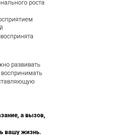
онального роста
восприятием
й
 воспринята
жно развивать
ы воспринимать
оставляющую
зание, а вызов,
ь вашу жизнь.