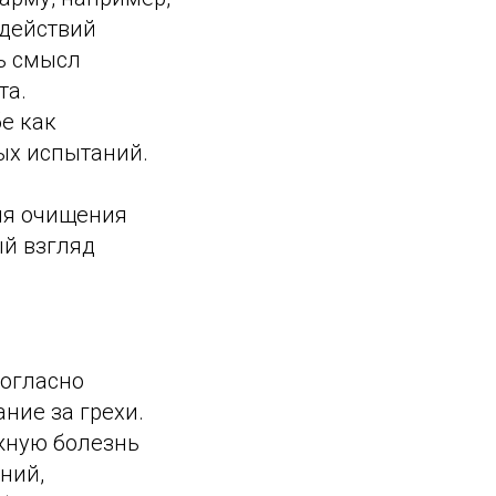
 действий
ь смысл
та.
е как
ых испытаний.
ля очищения
ый взгляд
согласно
ние за грехи.
жную болезнь
ний,