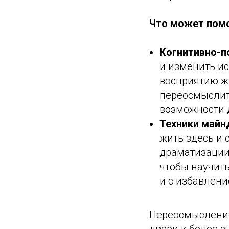
Что может пом
Когнитивно-п
и изменить и
восприятию ж
переосмыслит
возможности д
Техники майн
жить здесь и
драматизации
чтобы научит
и с избавлен
Переосмысление