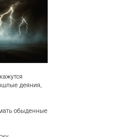
кажутся
рошлые деяния,
имать обыденные
ску