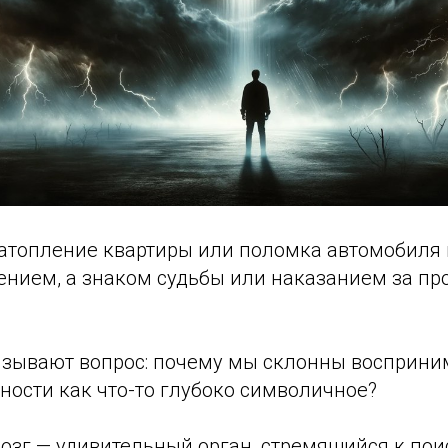
затопление квартиры или поломка автомобиля 
зением, а знаком судьбы или наказанием за п
ызывают вопрос: почему мы склонны восприн
ности как что-то глубоко символичное?
озг — удивительный орган, стремящийся к пои