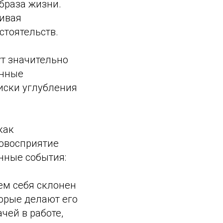
образа жизни.
ливая
стоятельств.
т значительно
енные
риски углубления
как
овосприятие
нные события:
м себя склонен
орые делают его
чей в работе,