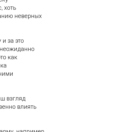
, хоть
данию неверных
 и за это
ь неожиданно
то как
мка
жними
аш взгляд
венно влиять
карму, например,