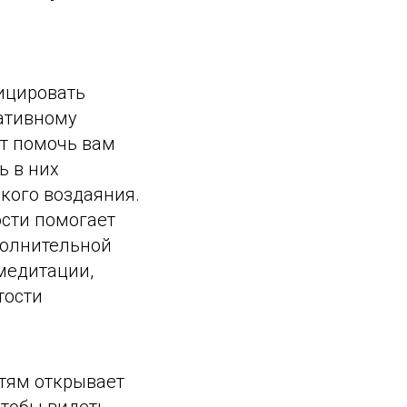
ицировать
гативному
т помочь вам
ь в них
кого воздаяния.
сти помогает
полнительной
медитации,
тости
тям открывает