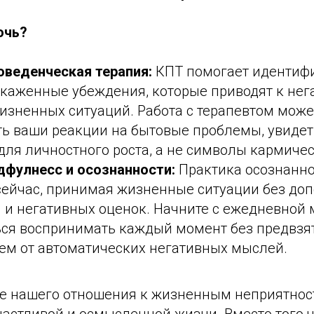
очь?
оведенческая терапия:
КПТ помогает идентиф
скаженные убеждения, которые приводят к не
изненных ситуаций. Работа с терапевтом може
ь ваши реакции на бытовые проблемы, увидет
ля личностного роста, а не символы кармичес
дфулнесс и осознанности:
Практика осознанно
 сейчас, принимая жизненные ситуации без до
 и негативных оценок. Начните с ежедневной 
ься воспринимать каждый момент без предвзя
ием от автоматических негативных мыслей.
 нашего отношения к жизненным неприятнос