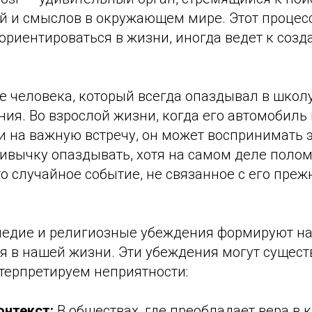
й и смыслов в окружающем мире. Этот процесс
ориентироваться в жизни, иногда ведет к соз
е человека, который всегда опаздывал в школу
ния. Во взрослой жизни, когда его автомобил
и на важную встречу, он может воспринимать э
ривычку опаздывать, хотя на самом деле поло
о случайное событие, не связанное с его пре
ледие и религиозные убеждения формируют н
я в нашей жизни. Эти убеждения могут сущест
нтерпретируем неприятности:
онтекст:
В обществах, где преобладает вера в 